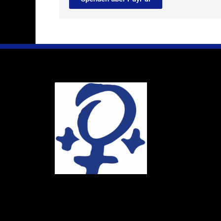
Ihr Weg
Marie-Schlei-V
Haus der Zuku
Osterstr. 58
20259 Hambur
Telefon:
040 4
E-Mail:
info@ma
Spendenkonto