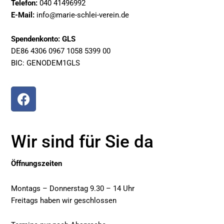
Telefon:
040 41496992
E-Mail:
info@marie-schlei-verein.de
Spendenkonto: GLS
DE86 4306 0967 1058 5399 00
BIC: GENODEM1GLS
F
a
c
e
Wir sind für Sie da
b
o
Öffnungszeiten
o
k
Montags – Donnerstag 9.30 – 14 Uhr
Freitags haben wir geschlossen