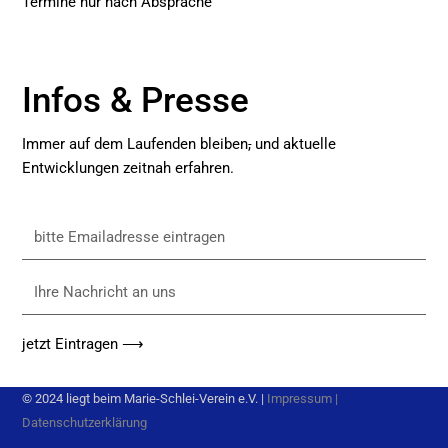
Termine nur nach Absprache
Infos & Presse
Immer auf dem Laufenden bleiben
,
und aktuelle
Entwicklungen zeitnah erfahren.
bitte
Emailadresse
eintragen
Ihre
Nachricht
an
jetzt Eintragen ⟶
uns
© 2024 liegt beim Marie-Schlei-Verein e.V. |
Impressum
|
Datenschutzerklärung