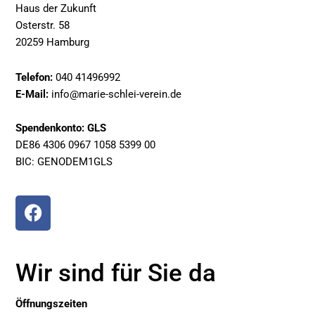
Haus der Zukunft
Osterstr. 58
20259 Hamburg
Telefon:
040 41496992
E-Mail:
info@marie-schlei-verein.de
Spendenkonto: GLS
DE86 4306 0967 1058 5399 00
BIC: GENODEM1GLS
F
a
c
e
Wir sind für Sie da
b
o
Öffnungszeiten
o