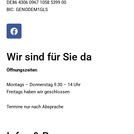
DE86 4306 0967 1058 5399 00
BIC: GENODEM1GLS
F
a
c
e
Wir sind für Sie da
b
o
Öffnungszeiten
o
k
Montags – Donnerstag 9.30 – 14 Uhr
Freitags haben wir geschlossen
Termine nur nach Absprache