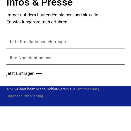
Infos & Presse
Immer auf dem Laufenden bleiben
,
und aktuelle
Entwicklungen zeitnah erfahren.
bitte
Emailadresse
eintragen
Ihre
Nachricht
an
jetzt Eintragen ⟶
uns
© 2024 liegt beim Marie-Schlei-Verein e.V. |
Impressum
|
Datenschutzerklärung