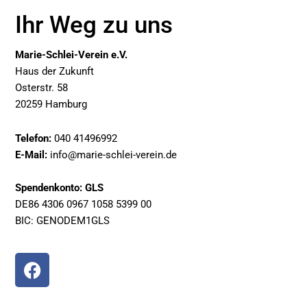
Ihr Weg zu uns
Marie-Schlei-Verein e.V.
Haus der Zukunft
Osterstr. 58
20259 Hamburg
Telefon:
040 41496992
E-Mail:
info@marie-schlei-verein.de
Spendenkonto: GLS
DE86 4306 0967 1058 5399 00
BIC: GENODEM1GLS
F
a
c