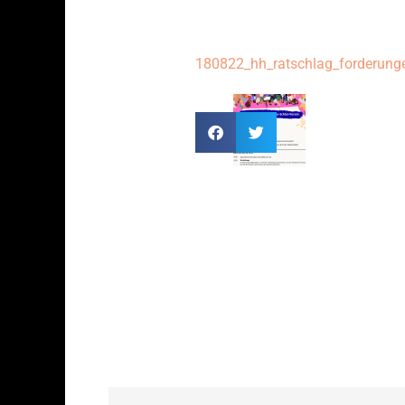
180822_hh_ratschlag_forderung