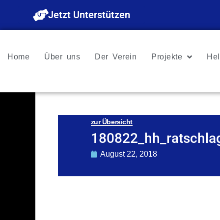
Zum
Jetzt Unterstützen
Inhalt
springen
Home
Über uns
Der Verein
Projekte
Hel
zur Übersicht
180822_hh_ratschla
August 22, 2018