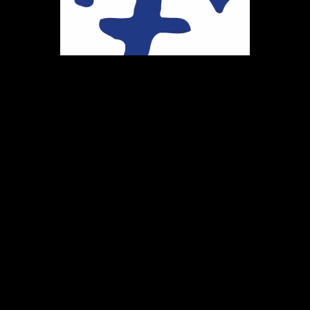
Ihr Weg zu uns
Marie-Schlei-Verein e.V.
Haus der Zukunft
Osterstr. 58
20259 Hamburg
Telefon:
040 41496992
E-Mail:
info@marie-schlei-verein.de
Spendenkonto: GLS
DE86 4306 0967 1058 5399 00
BIC: GENODEM1GLS