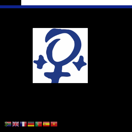
Ihr Weg
Marie-Schlei-V
Haus der Zuku
Osterstr. 58
20259 Hambur
Telefon:
040 4
E-Mail:
info@ma
Spendenkonto
DE86 4306 096
BIC: GENODE