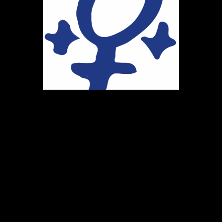
Ihr Weg zu uns
Marie-Schlei-Verein e.V.
Haus der Zukunft
Osterstr. 58
20259 Hamburg
Telefon:
040 41496992
E-Mail:
info@marie-schlei-verein.de