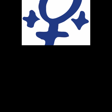
Ihr Weg zu uns
Marie-Schlei-Verein e.V.
Haus der Zukunft
Osterstr. 58
20259 Hamburg
Telefon:
040 41496992
E-Mail:
info@marie-schlei-verein.de