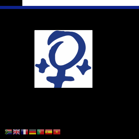
Ihr Weg
Marie-Schlei-V
Haus der Zuku
Osterstr. 58
20259 Hambur
Telefon:
040 4
E-Mail:
info@ma
Spendenkonto
DE86 4306 096
BIC: GENODE