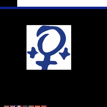
Ihr Weg
Marie-Schlei-V
Haus der Zuku
Osterstr. 58
20259 Hambur
Telefon:
040 4
E-Mail:
info@ma
Spendenkonto
DE86 4306 096
BIC: GENODE