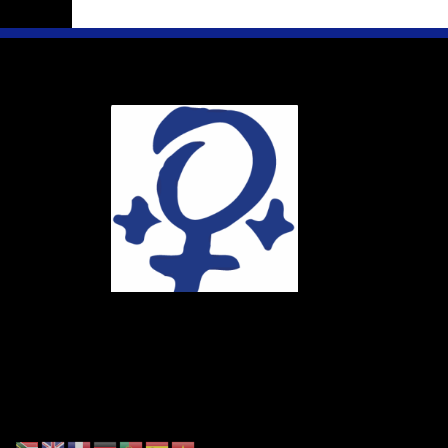
Ihr Weg
Marie-Schlei-V
Haus der Zuku
Osterstr. 58
20259 Hambur
Telefon:
040 4
E-Mail:
info@ma
Spendenkonto
DE86 4306 096
BIC: GENODE