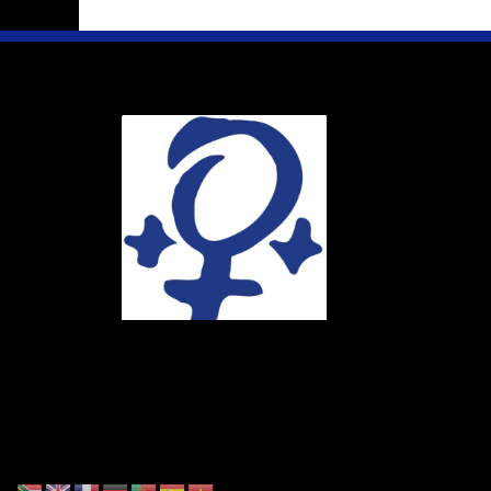
Ihr Weg
Marie-Schlei-V
Haus der Zuku
Osterstr. 58
20259 Hambur
Telefon:
040 4
E-Mail:
info@ma
Spendenkonto
DE86 4306 096
BIC: GENODE