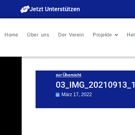
Zum
Jetzt Unterstützen
Inhalt
springen
Home
Über uns
Der Verein
Projekte
Hel
zur Übersicht
03_IMG_20210913_
März 17, 2022