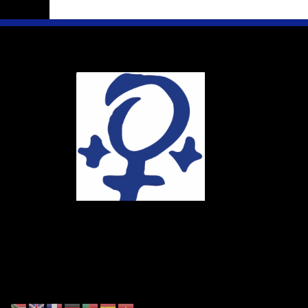
Ihr Weg
Marie-Schlei-V
Haus der Zuku
Osterstr. 58
20259 Hambur
Telefon:
040 4
E-Mail:
info@ma
Spendenkonto
DE86 4306 096
BIC: GENODE