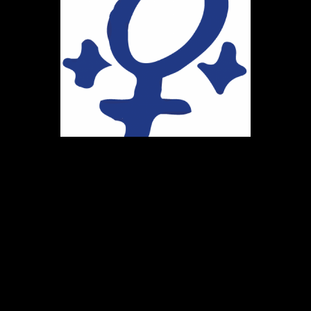
Ihr Weg zu uns
Marie-Schlei-Verein e.V.
Haus der Zukunft
Osterstr. 58
20259 Hamburg
Telefon:
040 41496992
E-Mail:
info@marie-schlei-verein.de