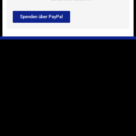
Spenden über PayPal
Ihr Weg zu uns
Marie-Schlei-Verein e.V.
Haus der Zukunft
Osterstr. 58
20259 Hamburg
Telefon:
040 41496992