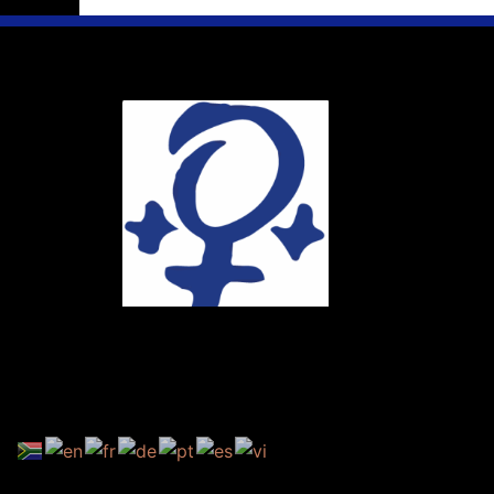
Ihr Weg
Marie-Schlei-V
Haus der Zuku
Osterstr. 58
20259 Hambur
Telefon:
040 4
E-Mail:
info@ma
Spendenkonto
DE86 4306 096
BIC: GENODE