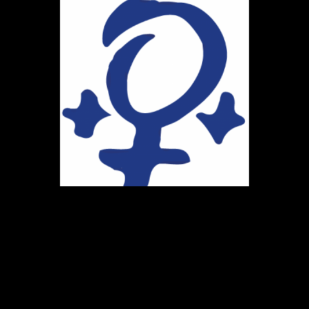
Ihr Weg zu uns
Marie-Schlei-Verein e.V.
Haus der Zukunft
Osterstr. 58
20259 Hamburg