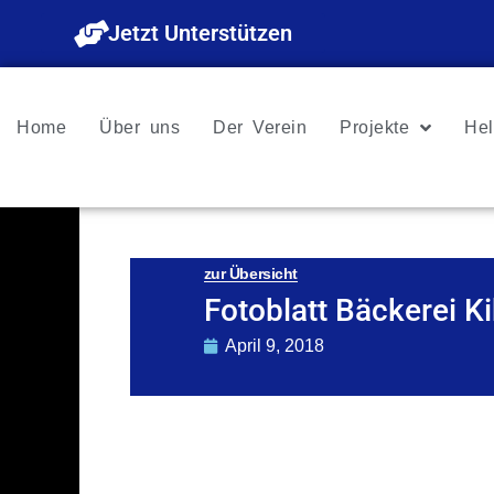
Zum
Jetzt Unterstützen
Inhalt
springen
Home
Über uns
Der Verein
Projekte
Hel
zur Übersicht
Fotoblatt Bäckerei K
April 9, 2018