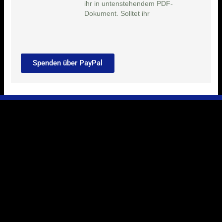
ihr in untenstehendem PDF-
Dokument. Solltet ihr
Spenden über PayPal
Ihr Weg zu uns
Marie-Schlei-Verein e.V.
Haus der Zukunft
Osterstr. 58