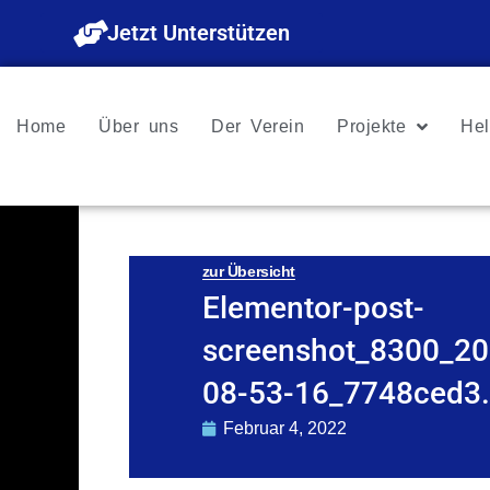
Zum
Jetzt Unterstützen
Inhalt
springen
Home
Über uns
Der Verein
Projekte
Hel
zur Übersicht
Elementor-post-
screenshot_8300_20
08-53-16_7748ced3
Februar 4, 2022