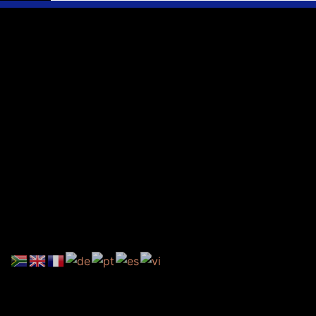
Ihr Weg
Marie-Schlei-V
Haus der Zuku
Osterstr. 58
20259 Hambur
Telefon:
040 4
E-Mail:
info@ma
Spendenkonto
DE86 4306 096
BIC: GENODE