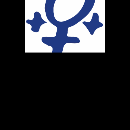
Ihr Weg zu uns
Marie-Schlei-Verein e.V.
Haus der Zukunft
Osterstr. 58
20259 Hamburg
Telefon:
040 41496992
E-Mail:
info@marie-schlei-verein.de