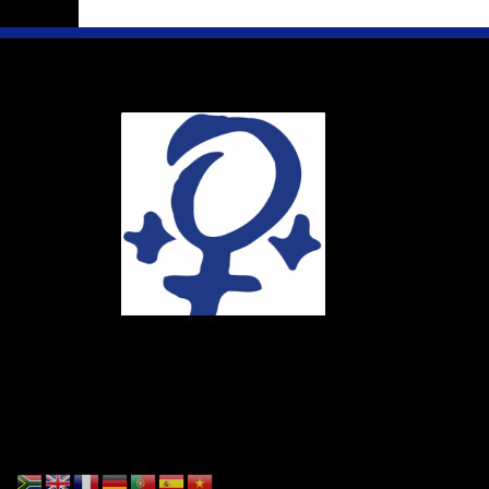
Ihr Weg
Marie-Schlei-V
Haus der Zuku
Osterstr. 58
20259 Hambur
Telefon:
040 4
E-Mail:
info@ma
Spendenkonto
DE86 4306 096
BIC: GENODE