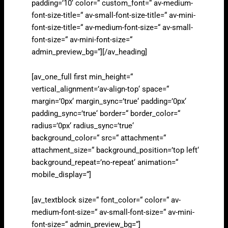
padding=’10‘ color=“ custom_font=“ av-medium-
font-size-title=“ av-small-font-size-title=“ av-mini-
font-size-title=“ av-medium-font-size=“ av-small-
font-size=“ av-mini-font-size=“
admin_preview_bg=“][/av_heading]
[av_one_full first min_height=“
vertical_alignment=’av-align-top‘ space=“
margin=’0px‘ margin_sync=’true‘ padding=’0px‘
padding_sync=’true‘ border=“ border_color=“
radius=’0px‘ radius_sync=’true‘
background_color=“ src=“ attachment=“
attachment_size=“ background_position=’top left‘
background_repeat=’no-repeat‘ animation=“
mobile_display=“]
[av_textblock size=“ font_color=“ color=“ av-
medium-font-size=“ av-small-font-size=“ av-mini-
font-size=“ admin_preview_bg=“]