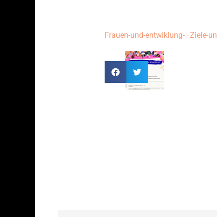
Frauen-und-entwiklung-–Ziele-un