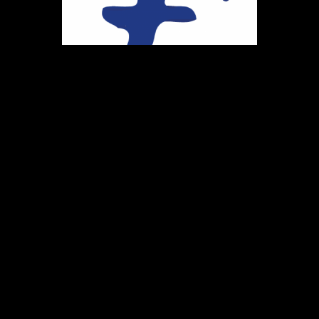
Ihr Weg zu uns
Marie-Schlei-Verein e.V.
Haus der Zukunft
Osterstr. 58
20259 Hamburg
Telefon:
040 41496992
E-Mail:
info@marie-schlei-verein.de
Spendenkonto: GLS
DE86 4306 0967 1058 5399 00
BIC: GENODEM1GLS