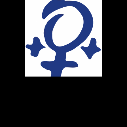
Ihr Weg zu uns
Marie-Schlei-Verein e.V.
Haus der Zukunft
Osterstr. 58
20259 Hamburg