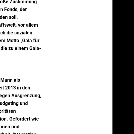
 große Zustimmung
en Fonds, der
en soll.
ftswelt, vor allem
ch die sozialen
em Motto „Gala für
, die zu einem Gala-
d Mann als
it 2013 in den
 gegen Ausgrenzung,
budgeting und
ritären
ion. Gefördert wie
rauen und