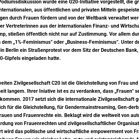
odiumsdiskussion wurde eine G20-Initiative vorgestellt, die
nternationalen, aus öffentlichen und privaten Mitteln gespeist
n durch Frauen fördern und von der Weltbank verwaltet werd
er Vertreterinnen aus der internationalen Finanz- und Wirtscha
mp, stießen öffentlich nicht nur auf Zustimmung. Vor allem dur
 an dem „1%-Feminismus“ oder „Business-Feminismus“. Unter d
l in Berlin ein Straßenprotest vor dem Sitz der Deutschen Bank
0-Gipfels eingeladen hatte.
eiten Zivilgesellschaft C20 ist die Gleichstellung von Frau un
t langem. Ihrer Iniative ist es zu verdanken, dass „Frauen“ se
kommen. 2017 setzt sich die internationale Zivilgesellschaft
ich für die Gleichstellung, für Gendermainstreaming, Gen-der
uen und Frauenrechte ein. Beklagt wird die weltweit von auto
ung von Frauenrechten und zivilgesellschaftlicher Organisat
t wird das politische und wirtschaftliche empowerment von F