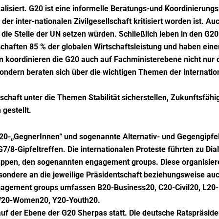
nalisiert. G20 ist eine informelle Beratungs-und Koordinierungsi
er inter-nationalen Zivilgesellschaft kritisiert worden ist. A
 die Stelle der UN setzen würden. Schließlich leben in den G20
schaften 85 % der globalen Wirtschaftsleistung und haben eine
 koordinieren die G20 auch auf Fachministerebene nicht nur d
 sondern beraten sich über die wichtigen Themen der internatio
schaft unter die Themen Stabilität sicherstellen, Zukunftsfähi
gestellt.
G20-„GegnerInnen“ und sogenannte Alternativ- und Gegengipfel
/8-Gipfeltreffen. Die internationalen Proteste führten zu Dia
uppen, den sogenannten engagement groups. Diese organisiere
ondere an die jeweilige Präsidentschaft beziehungsweise auc
gagement groups umfassen B20-Business20, C20-Civil20, L20
 W20-Women20, Y20-Youth20.
 auf der Ebene der G20 Sherpas statt. Die deutsche Ratspräside