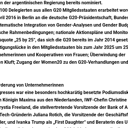
 der argentinischen Regierung bereits nominiert.
100 Delegierten aus allen G20 Mitgliedsstaaten erarbeitet wo
il 2016 in Berlin an die deutsche G20-Präsidentschaft, Bunde
stematische Integration von Gender-Analysen und Gender Budge
sche Rahmenbedingungen; nationale Aktionspläne und Monito
uote „25 by 25“, das sich die G20 bereits im Jahr 2014 gesetz
tigungslücke in den Mitgliedsstaaten bis zum Jahr 2025 um 25
rnehmerinnen und Kooperativen von Frauen; Überwindung der
len Kluft; Zugang der Women20 zu den G20-Verhandlungen und
Förderung von Unternehmerinnen
resses war eine besonders hochkarätig besetzte Podiumsdisk
 Königin Maxima aus den Niederlanden, IWF-Chefin Christine 
stia Freeland, die stellvertretende Vorsitzende der Bank of
Tech-Gründerin Juliana Rotich, die Vorsitzende der Geschäft
r, und Ivanka Trump als „First Daughter“ und Beraterin des 