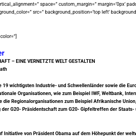
vertical_alignment=“ space=“ custom_margin=“ margin=’0px‘ pad
ground_color=“ src=“ background_position=’top left‘ background
 color=“]
er
AFT – EINE VERNETZTE WELT GESTALTEN
lath
die 19 wichtigsten Industrie- und Schwellenländer sowie die Eu
ionale Organisationen, wie zum Beispiel IWF, Weltbank, Inter
e die Regionalorganisationen zum Beispiel Afrikanische Unio
 der G20- Präsidentschaft zum G20- Gipfeltreffen der Staats-
uf Initiative von Präsident Obama auf dem Höhepunkt der welt