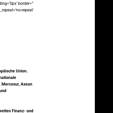
ding=’0px‘ border=“
_repeat=’no-repeat‘
ropäische Union.
nationale
n, Mercosur, Asean
 und
weiten Finanz- und