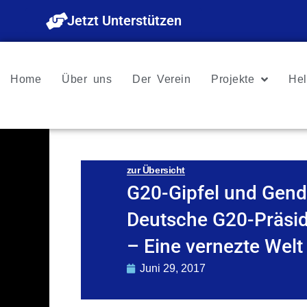
Zum
Jetzt Unterstützen
Inhalt
springen
Home
Über uns
Der Verein
Projekte
Hel
zur Übersicht
G20-Gipfel und Gend
Deutsche G20-Präsi
– Eine vernezte Welt
Juni 29, 2017