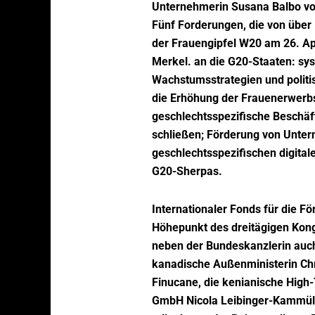
Unternehmerin Susana Balbo von
Fünf Forderungen, die von über 
der Frauengipfel W20 am 26. Apr
Merkel. an die G20-Staaten: sy
Wachstumsstrategien und politi
die Erhöhung der Frauenerwerbsq
geschlechtsspezifische Beschäf
schließen; Förderung von Unte
geschlechtsspezifischen digita
G20-Sherpas.
Internationaler Fonds für die 
Höhepunkt des dreitägigen Kong
neben der Bundeskanzlerin auch
kanadische Außenministerin Chry
Finucane, die kenianische High-
GmbH Nicola Leibinger-Kammülle