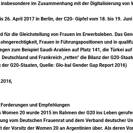
, insbesondere im Zusammenhang mit der Digitalisierung von W
s 26. April 2017 in Berlin, der C20- Gipfel vom 18. bis 19. Ju
ld für die Gleichstellung von Frauen im Erwerbsleben. Das Ge
hngerechtigkeit, Frauen in Führungspositionen und in qualifi
egen zum Beispiel Saudi-Arabien auf Platz 141, die Türkei auf 
7. Deutschland und Frankreich „retten“ die Bilanz der G20-Staat
 der G20-Staaten, Quelle: Glo-bal Gender Gap Report 2016)
 2016,
le Forderungen und Empfehlungen
ss Women 20 wurde 2015 im Rahmen der G20 ins Leben gerufe
itung vom Deutschen Frauenrat und dem Verband deutscher U
der Vorsitz der Women 20 an Argentinien über. Als deren Vo