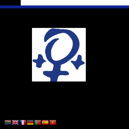
Ihr Weg
Marie-Schlei-V
Haus der Zuku
Osterstr. 58
20259 Hambur
Telefon:
040 4
E-Mail:
info@ma
Spendenkonto
DE86 4306 096
BIC: GENODE