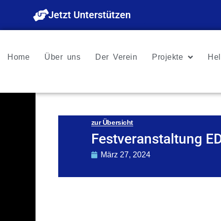
Zum
Jetzt Unterstützen
Inhalt
springen
Home
Über uns
Der Verein
Projekte
Hel
zur Übersicht
Festveranstaltung E
März 27, 2024