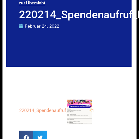
zur Übersicht
220214_Spendenaufruf
Februar 24, 2022
220214_Spendenaufruf_Maerz22_A4