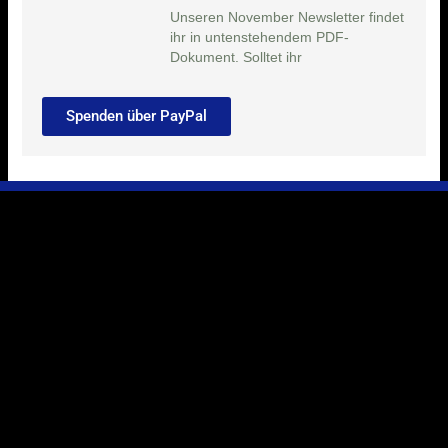
Unseren November Newsletter findet
ihr in untenstehendem PDF-
Dokument. Solltet ihr
Spenden über PayPal
Ihr Weg zu uns
Marie-Schlei-Verein e.V.
Haus der Zukunft
Osterstr. 58