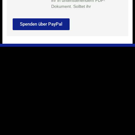
ihr in untenstehendem PDF-
Dokument. Solltet ihr
Spenden über PayPal
Ihr Weg zu uns
Marie-Schlei-Verein e.V.
Haus der Zukunft
Osterstr. 58
20259 Hamburg