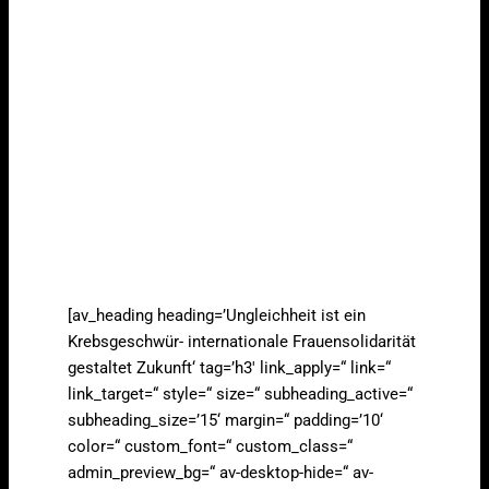
[av_heading heading=’Ungleichheit ist ein
Krebsgeschwür- internationale Frauensolidarität
gestaltet Zukunft‘ tag=’h3′ link_apply=“ link=“
link_target=“ style=“ size=“ subheading_active=“
subheading_size=’15‘ margin=“ padding=’10‘
color=“ custom_font=“ custom_class=“
admin_preview_bg=“ av-desktop-hide=“ av-