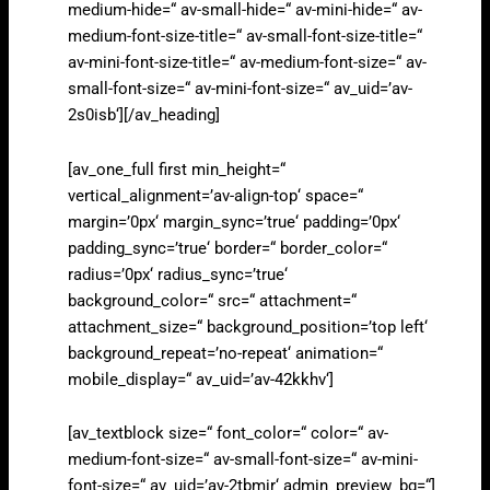
medium-hide=“ av-small-hide=“ av-mini-hide=“ av-
medium-font-size-title=“ av-small-font-size-title=“
av-mini-font-size-title=“ av-medium-font-size=“ av-
small-font-size=“ av-mini-font-size=“ av_uid=’av-
2s0isb‘][/av_heading]
[av_one_full first min_height=“
vertical_alignment=’av-align-top‘ space=“
margin=’0px‘ margin_sync=’true‘ padding=’0px‘
padding_sync=’true‘ border=“ border_color=“
radius=’0px‘ radius_sync=’true‘
background_color=“ src=“ attachment=“
attachment_size=“ background_position=’top left‘
background_repeat=’no-repeat‘ animation=“
mobile_display=“ av_uid=’av-42kkhv‘]
[av_textblock size=“ font_color=“ color=“ av-
medium-font-size=“ av-small-font-size=“ av-mini-
font-size=“ av_uid=’av-2tbmir‘ admin_preview_bg=“]