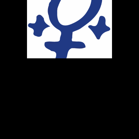
Ihr Weg zu uns
Marie-Schlei-Verein e.V.
Haus der Zukunft
Osterstr. 58
20259 Hamburg
Telefon:
040 41496992
E-Mail:
info@marie-schlei-verein.de