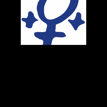
Ihr Weg zu uns
Marie-Schlei-Verein e.V.
Haus der Zukunft
Osterstr. 58
20259 Hamburg
Telefon:
040 41496992
E-Mail:
info@marie-schlei-verein.de