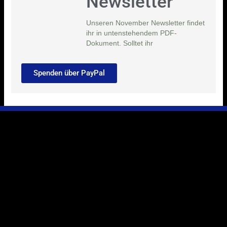
Newsletter
Unseren November Newsletter findet
ihr in untenstehendem PDF-
Dokument. Solltet ihr
Spenden über PayPal
Ihr Weg zu uns
Marie-Schlei-Verein e.V.
Haus der Zukunft