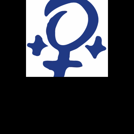
Ihr Weg zu uns
Marie-Schlei-Verein e.V.
Haus der Zukunft
Osterstr. 58
20259 Hamburg