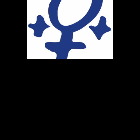
Ihr Weg zu uns
Marie-Schlei-Verein e.V.
Haus der Zukunft
Osterstr. 58
20259 Hamburg
Telefon:
040 41496992
E-Mail:
info@marie-schlei-verein.de