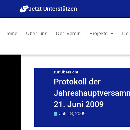
Zum
Jetzt Unterstützen
Inhalt
springen
Home
Über uns
Der Verein
Projekte
Hel
zur Übersicht
Protokoll der
Jahreshauptversam
21. Juni 2009
Juli 18, 2009