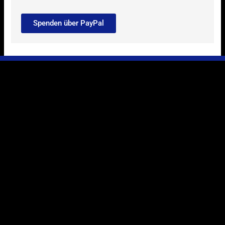
Spenden über PayPal
Ihr Weg zu uns
Marie-Schlei-Verein e.V.
Haus der Zukunft
Osterstr. 58
20259 Hamburg
Telefon:
040 41496992