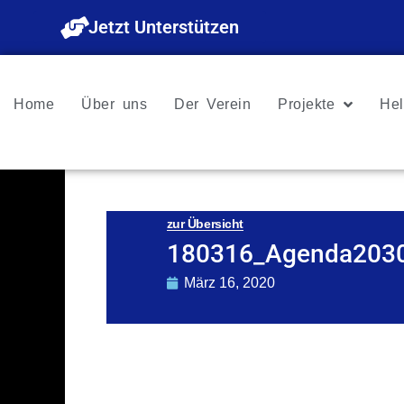
Zum
Jetzt Unterstützen
Inhalt
springen
Home
Über uns
Der Verein
Projekte
Hel
zur Übersicht
180316_Agenda2030
März 16, 2020