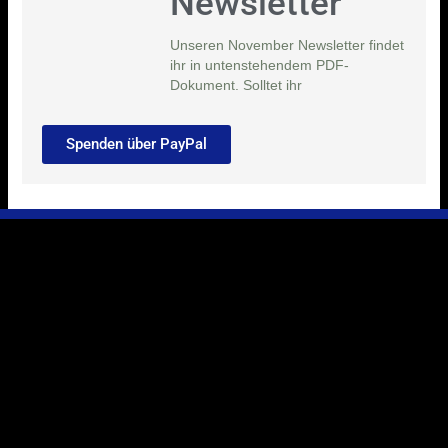
Newsletter
Unseren November Newsletter findet
ihr in untenstehendem PDF-
Dokument. Solltet ihr
Spenden über PayPal
Ihr Weg zu uns
Marie-Schlei-Verein e.V.
Haus der Zukunft