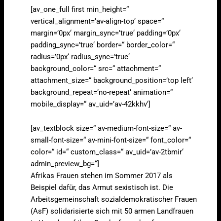
[av_one_full first min_height=“
vertical_alignment=’av-align-top‘ space=“
margin=’0px‘ margin_sync=’true‘ padding=’0px‘
padding_sync=’true‘ border=“ border_color=“
radius=’0px‘ radius_sync=’true‘
background_color=“ src=“ attachment=“
attachment_size=“ background_position=’top left‘
background_repeat=’no-repeat‘ animation=“
mobile_display=“ av_uid=’av-42kkhv‘]
[av_textblock size=“ av-medium-font-size=“ av-
small-font-size=“ av-mini-font-size=“ font_color=“
color=“ id=“ custom_class=“ av_uid=’av-2tbmir‘
admin_preview_bg=“]
Afrikas Frauen stehen im Sommer 2017 als
Beispiel dafür, das Armut sexistisch ist. Die
Arbeitsgemeinschaft sozialdemokratischer Frauen
(AsF) solidarisierte sich mit 50 armen Landfrauen