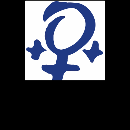
Ihr Weg zu uns
Marie-Schlei-Verein e.V.
Haus der Zukunft
Osterstr. 58