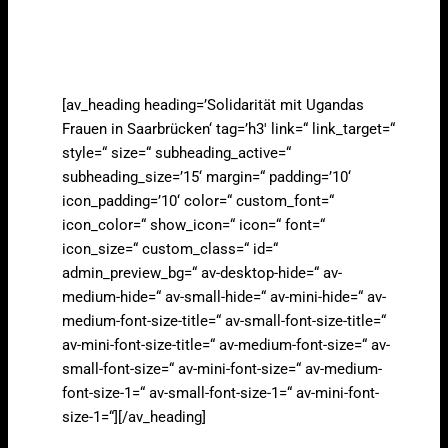
[av_heading heading=’Solidarität mit Ugandas
Frauen in Saarbrücken‘ tag=’h3′ link=“ link_target=“
style=“ size=“ subheading_active=“
subheading_size=’15‘ margin=“ padding=’10‘
icon_padding=’10‘ color=“ custom_font=“
icon_color=“ show_icon=“ icon=“ font=“
icon_size=“ custom_class=“ id=“
admin_preview_bg=“ av-desktop-hide=“ av-
medium-hide=“ av-small-hide=“ av-mini-hide=“ av-
medium-font-size-title=“ av-small-font-size-title=“
av-mini-font-size-title=“ av-medium-font-size=“ av-
small-font-size=“ av-mini-font-size=“ av-medium-
font-size-1=“ av-small-font-size-1=“ av-mini-font-
size-1=“][/av_heading]