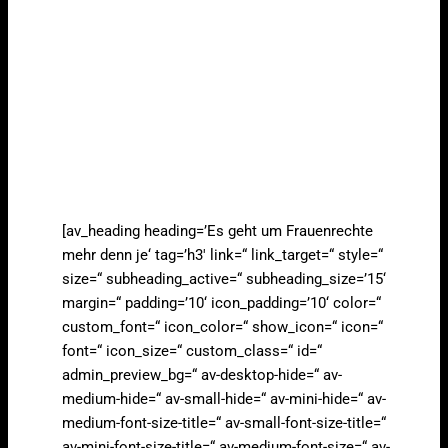
[av_heading heading=’Es geht um Frauenrechte
mehr denn je‘ tag=’h3′ link=“ link_target=“ style=“
size=“ subheading_active=“ subheading_size=’15‘
margin=“ padding=’10‘ icon_padding=’10‘ color=“
custom_font=“ icon_color=“ show_icon=“ icon=“
font=“ icon_size=“ custom_class=“ id=“
admin_preview_bg=“ av-desktop-hide=“ av-
medium-hide=“ av-small-hide=“ av-mini-hide=“ av-
medium-font-size-title=“ av-small-font-size-title=“
av-mini-font-size-title=“ av-medium-font-size=“ av-