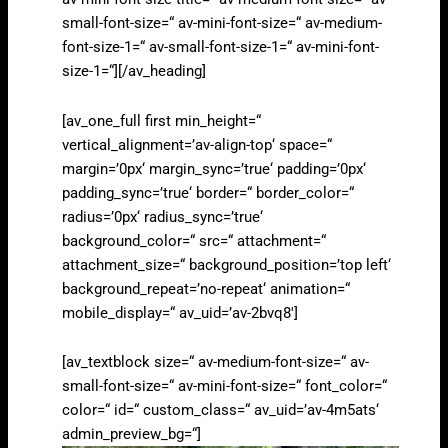
small-font-size=“ av-mini-font-size=“ av-medium-
font-size-1=“ av-small-font-size-1=“ av-mini-font-
size-1=“][/av_heading]
[av_one_full first min_height=“
vertical_alignment=’av-align-top‘ space=“
margin=’0px‘ margin_sync=’true‘ padding=’0px‘
padding_sync=’true‘ border=“ border_color=“
radius=’0px‘ radius_sync=’true‘
background_color=“ src=“ attachment=“
attachment_size=“ background_position=’top left‘
background_repeat=’no-repeat‘ animation=“
mobile_display=“ av_uid=’av-2bvq8′]
[av_textblock size=“ av-medium-font-size=“ av-
small-font-size=“ av-mini-font-size=“ font_color=“
color=“ id=“ custom_class=“ av_uid=’av-4m5ats‘
admin_preview_bg=“]