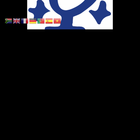
Ihr Weg zu uns
Marie-Schlei-Verein e.V.
Haus der Zukunft
Osterstr. 58
20259 Hamburg
Telefon:
040 41496992
E-Mail:
info@marie-schlei-verein.de
Spendenkonto: GLS