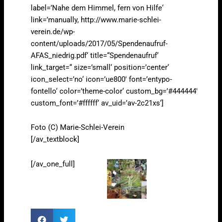
label=’Nahe dem Himmel, fern von Hilfe‘
link=’manually, http://www.marie-schlei-
verein.de/wp-
content/uploads/2017/05/Spendenaufruf-
AFAS_niedrig.pdf‘ title=“Spendenaufruf‘
link_target=“ size=’small‘ position=’center‘
icon_select=’no‘ icon=’ue800′ font=’entypo-
fontello‘ color=’theme-color‘ custom_bg=’#444444′
custom_font=’#ffffff‘ av_uid=’av-2c21xs‘]
Foto (C) Marie-Schlei-Verein
[/av_textblock]
[/av_one_full]