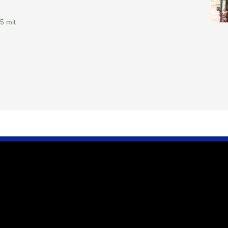
5 mit
 zu uns
Wir sind für Sie da
erein e.V.
Öffnungszeiten
nft