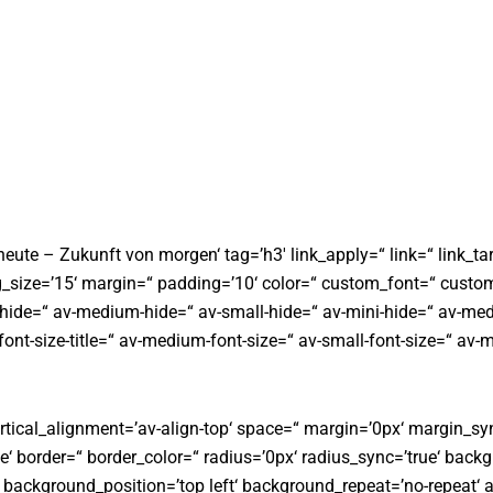
te – Zukunft von morgen‘ tag=’h3′ link_apply=“ link=“ link_tar
_size=’15‘ margin=“ padding=’10‘ color=“ custom_font=“ custo
ide=“ av-medium-hide=“ av-small-hide=“ av-mini-hide=“ av-mediu
-font-size-title=“ av-medium-font-size=“ av-small-font-size=“ av-m
ertical_alignment=’av-align-top‘ space=“ margin=’0px‘ margin_syn
‘ border=“ border_color=“ radius=’0px‘ radius_sync=’true‘ back
background_position=’top left‘ background_repeat=’no-repeat‘ 