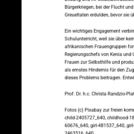
Bürgerkriegen, bei der Flucht 
Greueltaten erdulden, bevor sie 
Ein wichtiges Engagement verbin
Schulunterricht, weil sie über k
afrikanischen Frauengruppen ford
Regierungschefs von Kenia und U
Frauen zur Selbsthilfe und prod
als ernstes Hindernis für den Zu
dieses Problems beitragen. Entwi
Prof. Dr. h.c. Christa Randzio-P
Fotos (c) Pixabay zur freien ko
child-2405727_640, childhood-18
60676_640, girl-481537_640, gir
2463516_640