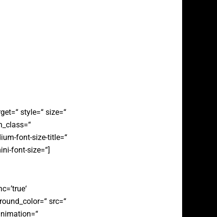
get=“ style=“ size=“
m_class=“
m-font-size-title=“
ini-font-size=“]
c=’true‘
ground_color=“ src=“
animation=“