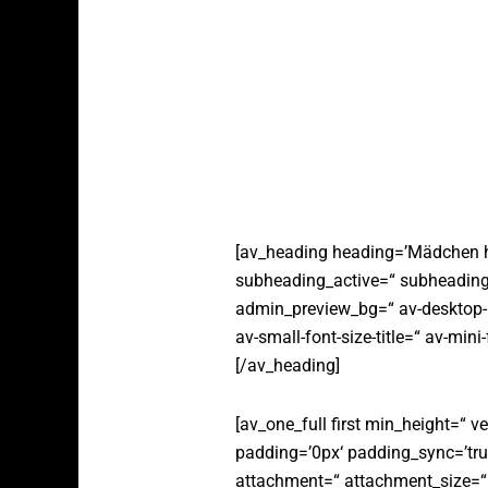
[av_heading heading=’Mädchen heu
subheading_active=“ subheading
admin_preview_bg=“ av-desktop-h
av-small-font-size-title=“ av-mini
[/av_heading]
[av_one_full first min_height=“ v
padding=’0px‘ padding_sync=’true
attachment=“ attachment_size=“ 