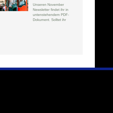
Unseren November
Newsletter findet ihr in
untenstehendem PDF-
Dokument. Solltet ihr
Infos & Presse
Immer auf dem Laufenden bleiben
,
und
aktuelle Entwicklungen zeitnah erfahren.