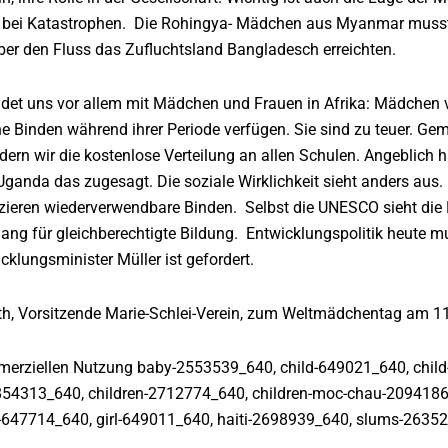
und bei Katastrophen. Die Rohingya- Mädchen aus Myanmar muss
über den Fluss das Zufluchtsland Bangladesch erreichten.
det uns vor allem mit Mädchen und Frauen in Afrika: Mädchen v
eine Binden während ihrer Periode verfügen. Sie sind zu teuer. G
ern wir die kostenlose Verteilung an allen Schulen. Angeblich 
ganda das zugesagt. Die soziale Wirklichkeit sieht anders aus
uzieren wiederverwendbare Binden. Selbst die UNESCO sieht di
gang für gleichberechtigte Bildung. Entwicklungspolitik heute 
cklungsminister Müller ist gefordert.
lath, Vorsitzende Marie-Schlei-Verein, zum Weltmädchentag am 1
mmerziellen Nutzung baby-2553539_640, child-649021_640, chil
54313_640, children-2712774_640, children-moc-chau-2094186_
l-647714_640, girl-649011_640, haiti-2698939_640, slums-26352