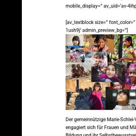
mobile_display=“ av_uid=’av-4ihp
[av_textblock size=“ font_color=“
1ush9j‘ admin_preview_bg=“]
Der gemeinnützige Marie-Schlei-V
engagiert sich für Frauen und M
Bildung und ihr Selbstbewusstsein