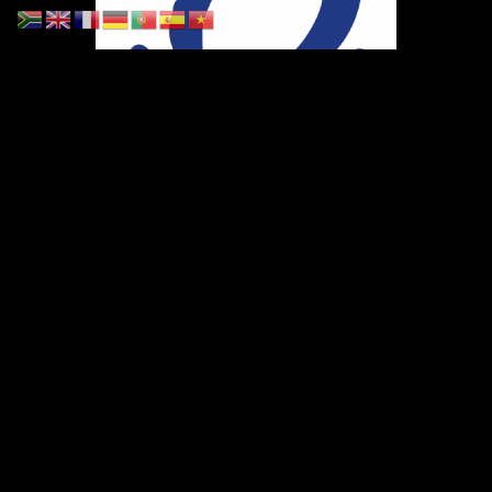
Ihr Weg zu uns
Marie-Schlei-Verein e.V.
Haus der Zukunft
Osterstr. 58
20259 Hamburg
Telefon:
040 41496992
E-Mail:
info@marie-schlei-verein.de