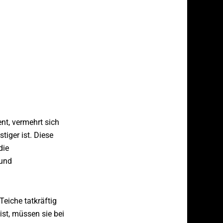
ent, vermehrt sich
tiger ist. Diese
die
 und
Teiche tatkräftig
st, müssen sie bei