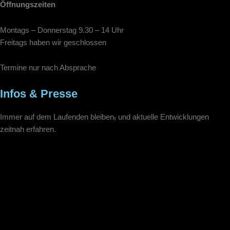
b
Öffnungszeiten
o
o
Montags – Donnerstag 9.30 – 14 Uhr
k
Freitags haben wir geschlossen
Termine nur nach Absprache
Infos & Presse
Immer auf dem Laufenden bleiben
,
und aktuelle Entwicklungen
zeitnah erfahren.
bitte
Emailadresse
Ihre
eintragen
Nachricht
an
jetzt Eintragen ⟶
uns