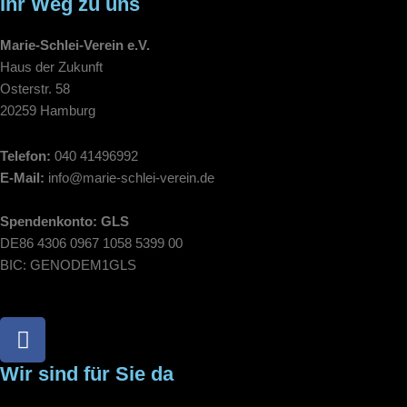
Ihr Weg zu uns
Marie-Schlei-Verein e.V.
Haus der Zukunft
Osterstr. 58
20259 Hamburg
Telefon:
040 41496992
E-Mail:
info@marie-schlei-verein.de
Spendenkonto: GLS
DE86 4306 0967 1058 5399 00
BIC: GENODEM1GLS
F
a
c
Wir sind für Sie da
e