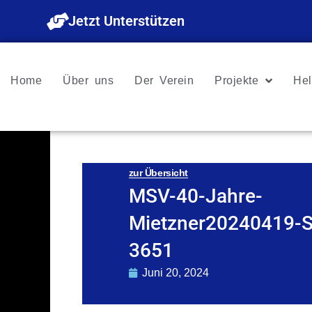
Zum
Jetzt Unterstützen
Inhalt
springen
Home
Über uns
Der Verein
Projekte
Hel
zur Übersicht
MSV-40-Jahre-
Mietzner20240419-
3651
Juni 20, 2024