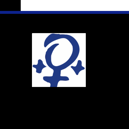
Ihr Weg
Marie-Schlei-V
Haus der Zuku
Osterstr. 58
20259 Hambur
Telefon:
040 4
E-Mail:
info@ma
Spendenkonto
DE86 4306 096
BIC: GENODE