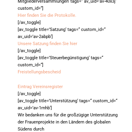
Mitgliederversammlungen‘ tags=“ av_uid=’av-40x3j‘
custom_id=“]
Hier finden Sie die Protokolle.
[/av_toggle]
[av_toggle title=’Satzung‘ tags=“ custom_id=“
av_uid=’av-2abpb‘]
Unsere Satzung finden Sie hier
[/av_toggle]
[av_toggle title=’Steuerbegünstigung‘ tags=“
custom_id=“]
Freistellungsbescheid
Eintrag Vereinsregister
[/av_toggle]
[av_toggle title=’Unterstützung‘ tags=“ custom_id=“
av_uid=’av-1rnhb‘]
Wir bedanken uns für die großzügige Unterstützung
der Frauenprojekte in den Ländern des globalen
Südens durch