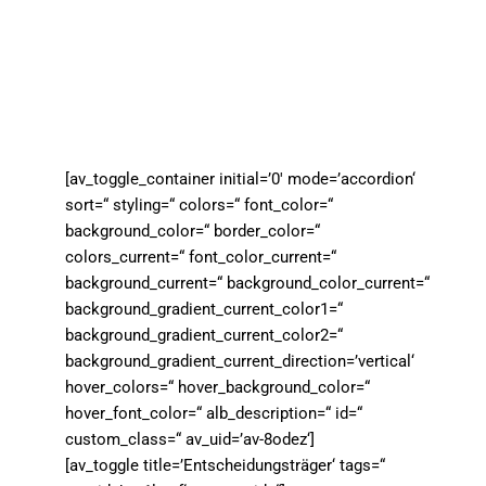
[av_toggle_container initial=’0′ mode=’accordion‘
sort=“ styling=“ colors=“ font_color=“
background_color=“ border_color=“
colors_current=“ font_color_current=“
background_current=“ background_color_current=“
background_gradient_current_color1=“
background_gradient_current_color2=“
background_gradient_current_direction=’vertical‘
hover_colors=“ hover_background_color=“
hover_font_color=“ alb_description=“ id=“
custom_class=“ av_uid=’av-8odez‘]
[av_toggle title=’Entscheidungsträger‘ tags=“