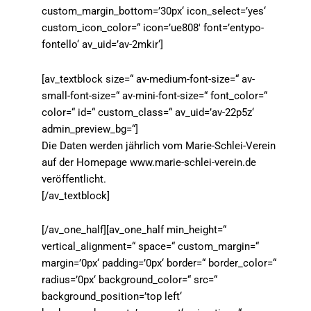
custom_margin_bottom=’30px‘ icon_select=’yes‘
custom_icon_color=“ icon=’ue808′ font=’entypo-
fontello‘ av_uid=’av-2mkir‘]
[av_textblock size=“ av-medium-font-size=“ av-
small-font-size=“ av-mini-font-size=“ font_color=“
color=“ id=“ custom_class=“ av_uid=’av-22p5z‘
admin_preview_bg=“]
Die Daten werden jährlich vom Marie-Schlei-Verein
auf der Homepage www.marie-schlei-verein.de
veröffentlicht.
[/av_textblock]
[/av_one_half][av_one_half min_height=“
vertical_alignment=“ space=“ custom_margin=“
margin=’0px‘ padding=’0px‘ border=“ border_color=“
radius=’0px‘ background_color=“ src=“
background_position=’top left‘