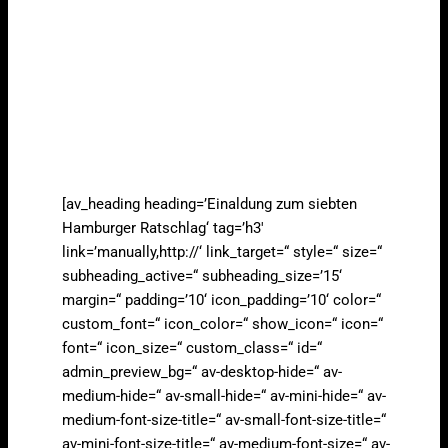
[av_heading heading=’Einaldung zum siebten
Hamburger Ratschlag‘ tag=’h3′
link=’manually,http://‘ link_target=“ style=“ size=“
subheading_active=“ subheading_size=’15‘
margin=“ padding=’10‘ icon_padding=’10‘ color=“
custom_font=“ icon_color=“ show_icon=“ icon=“
font=“ icon_size=“ custom_class=“ id=“
admin_preview_bg=“ av-desktop-hide=“ av-
medium-hide=“ av-small-hide=“ av-mini-hide=“ av-
medium-font-size-title=“ av-small-font-size-title=“
av-mini-font-size-title=“ av-medium-font-size=“ av-