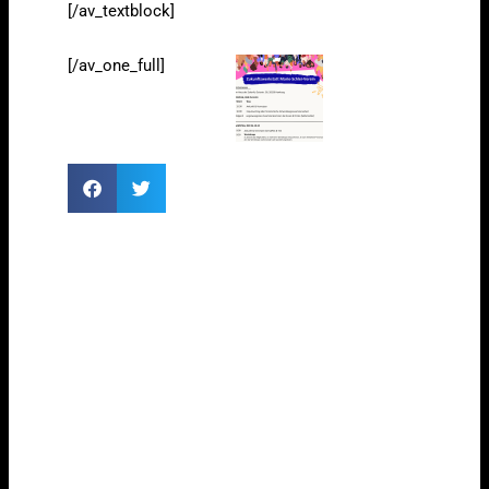
[/av_textblock]
[/av_one_full]