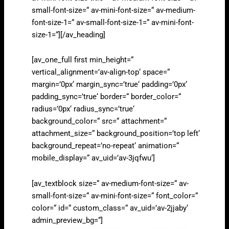
small-font-size=“ av-mini-font-size=“ av-medium-
font-size-1=“ av-small-font-size-1=“ av-mini-font-
size-1=“][/av_heading]
[av_one_full first min_height=“
vertical_alignment=’av-align-top‘ space=“
margin=’0px‘ margin_sync=’true‘ padding=’0px‘
padding_sync=’true‘ border=“ border_color=“
radius=’0px‘ radius_sync=’true‘
background_color=“ src=“ attachment=“
attachment_size=“ background_position=’top left‘
background_repeat=’no-repeat‘ animation=“
mobile_display=“ av_uid=’av-3jqfwu‘]
[av_textblock size=“ av-medium-font-size=“ av-
small-font-size=“ av-mini-font-size=“ font_color=“
color=“ id=“ custom_class=“ av_uid=’av-2jjaby‘
admin_preview_bg=“]