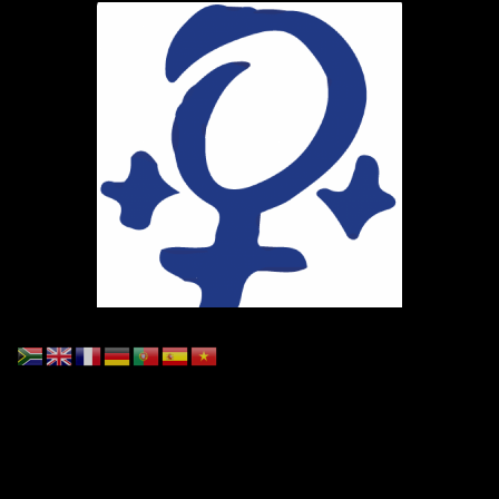
Ihr Weg zu uns
Marie-Schlei-Verein e.V.
Haus der Zukunft
Osterstr. 58